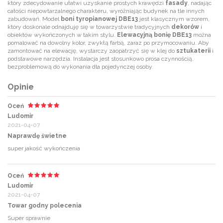
który zdecydowanie ułatwi uzyskanie prostych krawędzi
fasady
, nadając
całości niepowtarzalnego charakteru, wyróżniając budynek na tle innych
zabudowań. Model
boni tyropianowej DBE13
jest klasycznym wzorem,
który doskonale odnajduję się w towarzystwie tradycyjnych
dekorów
i
obiektów wykończonych w takim stylu.
Elewacyjną bonię DBE13
można
pomalować na dowolny kolor, zwykłą farbą, zaraz po przymocowaniu. Aby
zamontować na elewację, wystarczy zaopatrzyć się w klej do
sztukaterii
i
podstawowe narzędzia. Instalacja jest stosunkowo prosa czynnością,
bezproblemową do wykonania dla pojedynczej osoby.
Opinie
Oceń
Ludomir
2021-04-07
Naprawdę świetne
super jakość wykończenia
Oceń
Ludomir
2021-04-07
Towar godny polecenia
Super sprawnie