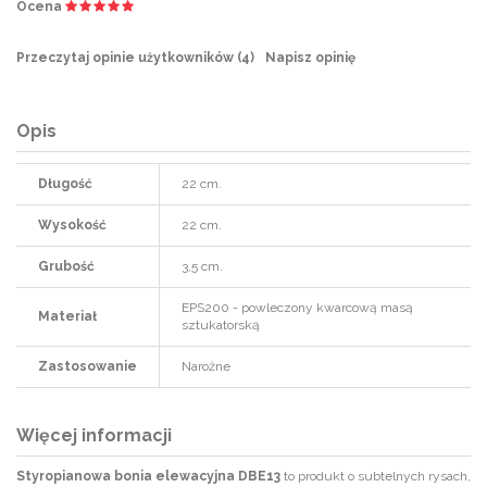
Ocena
Przeczytaj opinie użytkowników (
4
)
Napisz opinię
Opis
Długość
22 cm.
Wysokość
22 cm.
Grubość
3,5 cm.
EPS200 - powleczony kwarcową masą
Materiał
sztukatorską
Zastosowanie
Narożne
Więcej informacji
Styropianowa bonia elewacyjna DBE13
to produkt o subtelnych rysach,