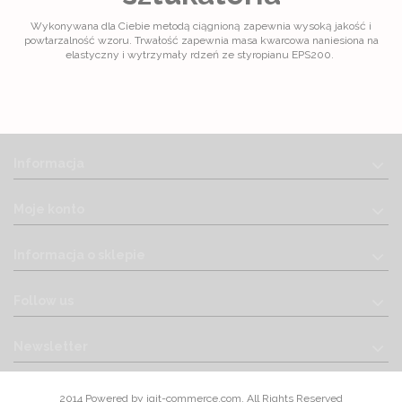
Wykonywana dla Ciebie metodą ciągnioną zapewnia wysoką jakość i
powtarzalność wzoru. Trwałość zapewnia masa kwarcowa naniesiona na
elastyczny i wytrzymały rdzeń ze styropianu EPS200.
Informacja
Moje konto
Informacja o sklepie
Follow us
Newsletter
2014 Powered by iqit-commerce.com. All Rights Reserved