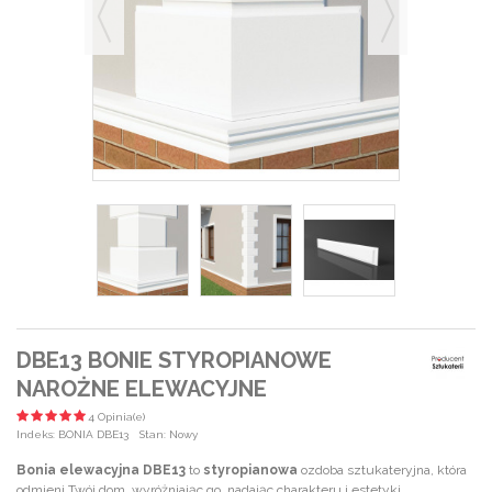
DBE13 BONIE STYROPIANOWE
NAROŻNE ELEWACYJNE
4 Opinia(e)
Indeks:
BONIA DBE13
Stan:
Nowy
Bonia elewacyjna DBE13
to
styropianowa
ozdoba sztukateryjna, która
odmieni Twój dom, wyróżniając go, nadając charakteru i estetyki.