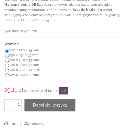
Narożna bonia DBE13
poza ciekawym dla oka kształtem posiadają
również funkcje ochronne, zabezpieczając
fasadę budynku
przed
ściekającą wodą oraz niekorzystnymi warunkami pogodowymi. Wymiary
produktu: 22 cm x 22 cm 3,5 cm.
1978
dostępnych sztuk
Wymiar:
220 x 220 x 35 mm.
250 x 250 x 35 mm.
300 x 300 x 35 mm.
400 x 220 x 35 mm.
400 x 250 x 35 mm.
500 x 300 x 35 mm.
29,11 zł
brutto
32,34 zł
brutto
-10%
Dodaj do koszyka
Drukuj
Porównaj