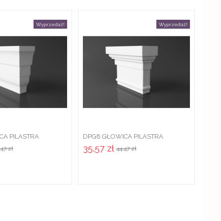
Wyprzedaż!
Wyprzedaż!
CA PILASTRA
DPG8 GŁOWICA PILASTRA
EGO ZE
ELEWACYJNEGO KLASYCZNA
35,57 zł
,47 zł
44,47 zł
..
DEKORACYJNA