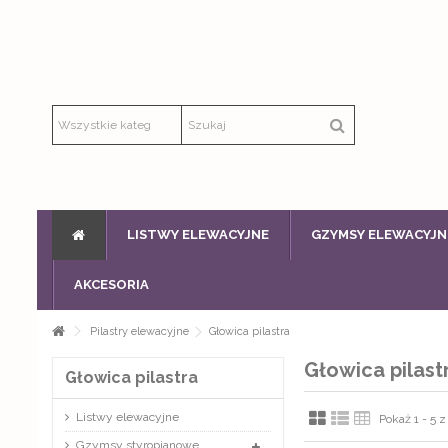
Producent sztukaterii - produkcja
Producent Sztukaterii pracuje na produktach najwyższej jakości. Styr
masą kwarcową na bazie żywicy. Zastosowanie odpowiednich matryc for
dużą powtarzalność wzoru.
LISTWY ELEWACYJNE
GZYMSY ELEWACYJN
AKCESORIA
Pilastry elewacyjne
Głowica pilastra
Głowica pilast
Głowica pilastra
Listwy elewacyjne
Pokaż 1 - 5 
Gzymsy styropianowe