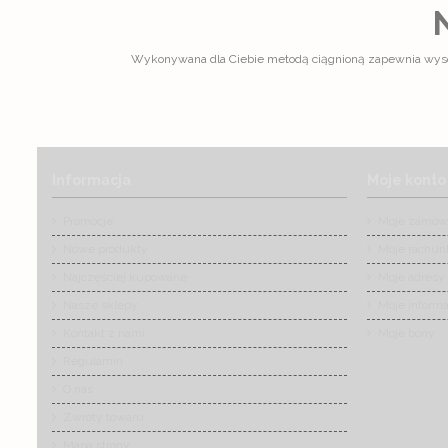
Wykonywana dla Ciebie metodą ciągnioną zapewnia wysok
Informacja
Moje konto
Promocje
Moje zamów
Nowe produkty
Moje rachun
Najczęściej kupowane
Moje adresy
Nasze sklepy
Moje informa
Kontakt z nami
Moje bony
Regulamin
O nas
Zwroty towaru
Mapa strony