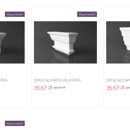
Wyprzedaż!
Wyprzedaż!
STRA
DPG3 GŁOWICA PILASTRA
DPG5 GŁOWI
ASYCZNA
ZEWNĘTRZNEGO ZE
ZEWNĘTRZN
35,57 zł
35,57 zł
44,47 zł
44
STYROPIANU...
STYROPIANU.
Wyprzedaż!