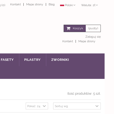
ie
Kontakt
Mapa strony
Blog
j
(
0
)
Polski
Waluta:
zł
boru sztukaterii. Wbrew pozorom nie jest to łatwy proces, a duża oferta
awi o zawrót głowy. Doświadczenie pozwala nam dopasować odpowiednią
nta.
Koszyk
(pusty)
Read more
Zaloguj się
Kontakt
Mapa strony
FASETY
PILASTRY
ZWORNIKI
Ilość produktów: 5 szt.