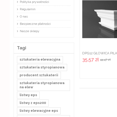
Polityka prywatności
Regulamin
O nas
Bezpieczne płatności
Nasze sklepy
Tagi
DPG12 GŁOWICA PIL
ZEWNĘTRZNEGO ZE
35,57 zł
sztukateria elewacyjna
44,47 zł
STYROPIANU...
sztukateria styropianowa
producent sztukaterii
sztukateria styropianowa
na elew
listwy eps
listwy z eps200
listwy elewacyjne eps