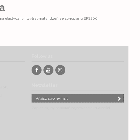
a
na elastyczny i wytrzymały rdzeń ze styropianu EPS200.
Follow us
Newsletter
9 513
pl
Zapisz się by odbierać najnowsze aktualności