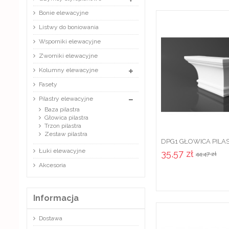
Bonie elewacyjne
Listwy do boniowania
Wsporniki elewacyjne
Zworniki elewacyjne
Kolumny elewacyjne
Fasety
Pilastry elewacyjne
Baza pilastra
Głowica pilastra
Trzon pilastra
Zestaw pilastra
DPG1 GŁOWICA PILA
ELEWACYJNEGO KL
Łuki elewacyjne
35,57 zł
44,47 zł
DEKORACYJNA
Akcesoria
Informacja
Dostawa