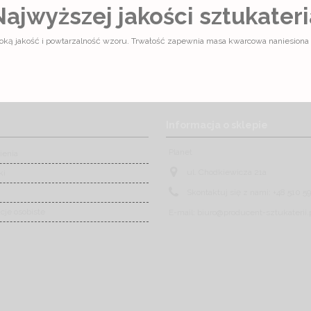
Najwyższej jakości sztukateri
ą jakość i powtarzalność wzoru. Trwałość zapewnia masa kwarcowa naniesiona 
Informacja o sklepie
Planet
ienia
ul. Chodkiewicza 21a
ki
Skontaktuj się z nami:
+48 510 59
cje osobiste
E-mail:
biuro@producent-sztukaterii.