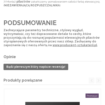
7) Montaż
pilastrów
zakańczamy pomalowaniem całości farbą elewacyjną.
(
NIEZAWIERAJĄCĄ ROZPUSZCZALNIKA
)
PODSUMOWANIE
Zachwycające parametry techniczne, stylowy wygląd,
wytrzymałość, czy też dopracowane detale to cechy, które
przyczyniają się do rosnącej popularności elewacyjnych pilastrów
styropianowych oferowanych przez nasz sklep. Zachęcamy do
zapoznania się z naszą ofertą na
www.producent-sztukaterii.pl
.
Opinie
Bądź pierwszym który napisze recenzję!
Produkty powiązane
Promocja!