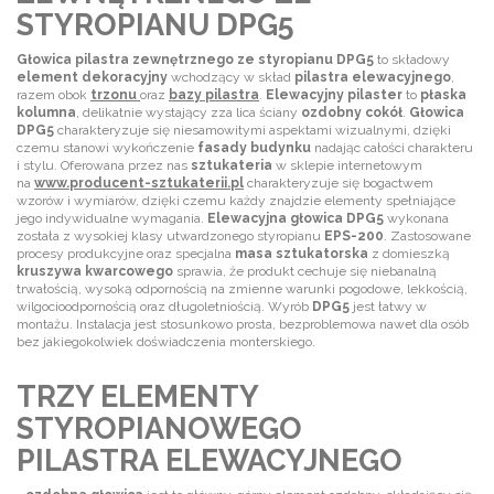
STYROPIANU DPG5
Głowica pilastra zewnętrznego ze styropianu DPG5
to składowy
element dekoracyjny
wchodzący w skład
pilastra elewacyjnego
,
razem obok
trzonu
oraz
bazy
pilastra
.
Elewacyjny pilaster
to
płaska
kolumna
, delikatnie wystający zza lica ściany
ozdobny cokół
.
Głowica
DPG5
charakteryzuje się niesamowitymi aspektami wizualnymi, dzięki
czemu stanowi wykończenie
fasady budynku
nadając całości charakteru
i stylu. Oferowana przez nas
sztukateria
w sklepie internetowym
na
www.producent-sztukaterii.pl
charakteryzuje się bogactwem
wzorów i wymiarów, dzięki czemu każdy znajdzie elementy spełniające
jego indywidualne wymagania.
Elewacyjna głowica DPG5
wykonana
została z wysokiej klasy utwardzonego styropianu
EPS-200
. Zastosowane
procesy produkcyjne oraz specjalna
masa sztukatorska
z domieszką
kruszywa kwarcowego
sprawia, że produkt cechuje się niebanalną
trwałością, wysoką odpornością na zmienne warunki pogodowe, lekkością,
wilgocioodpornością oraz długoletniością. Wyrób
DPG5
jest łatwy w
montażu. Instalacja jest stosunkowo prosta, bezproblemowa nawet dla osób
bez jakiegokolwiek doświadczenia monterskiego.
TRZY ELEMENTY
STYROPIANOWEGO
PILASTRA ELEWACYJNEGO