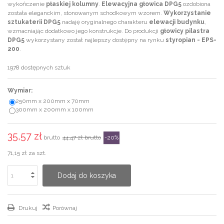
wykończenie
płaskiej kolumny
.
Elewacyjna głowica DPG5
ozdobiona
została eleganckim, stonowanym schodkowym wzorem.
Wykorzystanie
sztukaterii DPG5
nadaję oryginalnego charakteru
elewacji budynku
,
wzmacniając dodatkowo jego konstrukcje. Do produkcji
głowicy pilastra
DPG5
wykorzystany został najlepszy dostępny na rynku
styropian - EPS-
200
.
1978
dostępnych sztuk
Wymiar:
250mm x 200mm x 70mm
300mm x 200mm x 100mm
35,57 zł
brutto
44,47 zł
brutto
-20%
71,15 zł
za szt.
Dodaj do koszyka
Drukuj
Porównaj