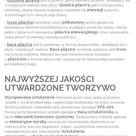
-
ozdobna głowica
jest to główny, górny element ozdobny, składający się
z ozdobnych wałków oraz płyty.
Głowica pilastra
pełni funkcję listwy
ozdobnej, zapewniającej oryginalny charakter dla
elewacji
budynku
wzmacniając tym samym jego ściany.
-
trzon pilastra
(centralna część
półkolumny
) jest to gładki lub
kanelowany element architektoniczny wystający przed lico ściany. Jest to
jeden z głównych elementów
pilastra elewacyjnego
, który wprowadza
nową jakość na elewacji naszego budynku.
-
baza pilastra
jest to podstawa, w formie płaskorzeźby, składająca się z
płyty i ozdobnych wałków.
Baza pilastra
, na której osadzony jest
trzon
,
ma funkcję ozdobną. Element ten jest nierozerwalnie związany
z
pilastrem
w formie klasycznej i nawiązuje do starożytnego porządku
architektonicznego.
NAJWYŻSZEJ JAKOŚCI
UTWARDZONE TWORZYWO
Styropianowa sztukateria
oferowana przez nasz sklep wykonana
została z wysoce odpornego, najlepszego dostępnego na rynku surowca.
Wykorzystanym materiałem jest utwardzony styropian
EPS-200
.
Tworzywo te powleczone zostało specjalną
masą sztukatorską
na
bazie
mieszanki kwarcowo-żywicznej
. Zastosowany materiał sprawia,
że
elewacyjne wyroby
cechują się niesamowitą odpornością na
niekorzystne warunki pogodowe, wilgoć, uszkodzenia mechaniczne,
mikropęknięcia oraz zabrudzenia.
Sztukateria