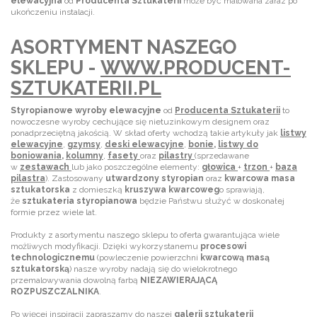
elewacyjna
od
Producenta Sztukaterii
może być malowana zaraz po
ukończeniu instalacji.
ASORTYMENT NASZEGO
SKLEPU -
WWW.PRODUCENT-
SZTUKATERII.PL
Styropianowe wyroby elewacyjne
od
Producenta Sztukaterii
to
nowoczesne wyroby cechujące się nietuzinkowym designem oraz
ponadprzeciętną jakością. W skład oferty wchodzą takie artykuły jak
listwy
elewacyjne
,
gzymsy
,
deski
elewacyjne
,
bonie
,
listwy do
boniowania
,
kolumny
,
fasety
oraz
pilastry
(sprzedawane
w
zestawach
lub jako poszczególne elementy:
głowica
+
trzon
+
baza
pilastra
). Zastosowany
utwardzony styropian
oraz
kwarcowa masa
sztukatorska
z domieszką
kruszywa kwarcoweg
o sprawiają,
że
sztukateria styropianowa
będzie Państwu służyć w doskonałej
formie przez wiele lat.
Produkty z asortymentu naszego sklepu to oferta gwarantująca wiele
możliwych modyfikacji. Dzięki wykorzystanemu
procesowi
technologicznemu
(powleczenie powierzchni
kwarcową masą
sztukatorską
) nasze wyroby nadają się do wielokrotnego
przemalowywania dowolną farbą
NIEZAWIERAJĄCĄ
ROZPUSZCZALNIKA
.
Po więcej inspiracji zapraszamy do naszej
galerii sztukaterii