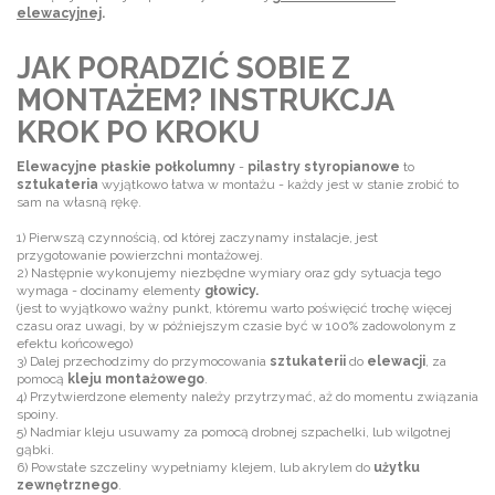
elewacyjnej
.
JAK PORADZIĆ SOBIE Z
MONTAŻEM? INSTRUKCJA
KROK PO KROKU
Elewacyjne płaskie połkolumny
-
pilastry styropianowe
to
sztukateria
wyjątkowo łatwa w montażu - każdy jest w stanie zrobić to
sam na własną rękę.
1) Pierwszą czynnością, od której zaczynamy instalacje, jest
przygotowanie powierzchni montażowej.
2) Następnie wykonujemy niezbędne wymiary oraz gdy sytuacja tego
wymaga - docinamy elementy
głowicy.
(jest to wyjątkowo ważny punkt, któremu warto poświęcić trochę więcej
czasu oraz uwagi, by w późniejszym czasie być w 100% zadowolonym z
efektu końcowego)
3) Dalej przechodzimy do przymocowania
sztukaterii
do
elewacji
, za
pomocą
kleju montażowego
.
4) Przytwierdzone elementy należy przytrzymać, aż do momentu związania
spoiny.
5) Nadmiar kleju usuwamy za pomocą drobnej szpachelki, lub wilgotnej
gąbki.
6) Powstałe szczeliny wypełniamy klejem, lub akrylem do
użytku
zewnętrznego
.