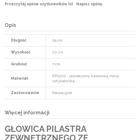
Przeczytaj opinie użytkowników (
0
)
Napisz opinię
Opis
Długość
25 cm.
Wysokość
20 cm.
Grubość
7 cm.
EPS200 - powleczony kwarcową masą
Materiał
sztukatorską
Zastosowanie
Elewacyjne
Więcej informacji
GŁOWICA PILASTRA
ZEWNĘTRZNEGO ZE