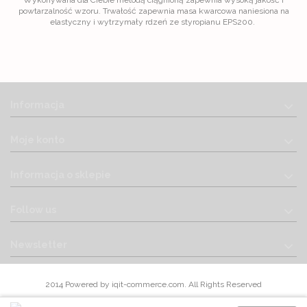
powtarzalność wzoru. Trwałość zapewnia masa kwarcowa naniesiona na
elastyczny i wytrzymały rdzeń ze styropianu EPS200.
Informacja
Moje konto
Informacja o sklepie
Follow us
Newsletter
2014 Powered by iqit-commerce.com. All Rights Reserved