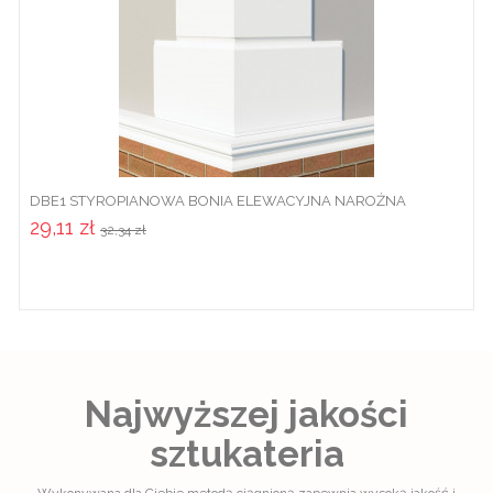
DBE1 STYROPIANOWA BONIA ELEWACYJNA NAROŻNA
29,11 zł
32,34 zł
Najwyższej jakości
sztukateria
Wykonywana dla Ciebie metodą ciągnioną zapewnia wysoką jakość i