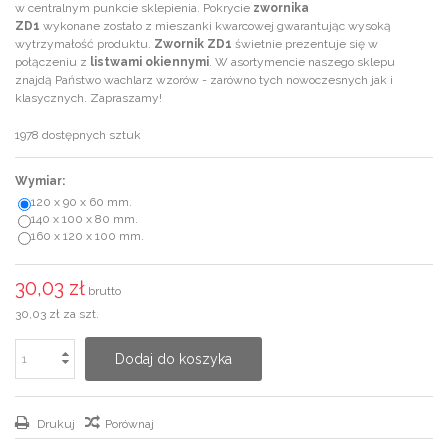
w centralnym punkcie sklepienia. Pokrycie
zwornika
ZD1
wykonane zostało z mieszanki kwarcowej gwarantując wysoką
wytrzymałość produktu.
Zwornik ZD1
świetnie prezentuje się w
połączeniu z
listwami okiennymi
. W asortymencie naszego sklepu
znajdą Państwo wachlarz wzorów - zarówno tych nowoczesnych jak i
klasycznych. Zapraszamy!
1978
dostępnych sztuk
Wymiar:
120 x 90 x 60 mm.
140 x 100 x 80 mm.
160 x 120 x 100 mm.
30,03 zł
brutto
30,03 zł
za szt.
Dodaj do koszyka
Drukuj
Porównaj