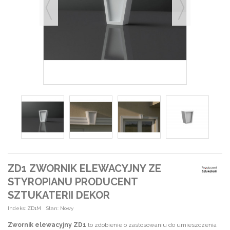
ZD1 ZWORNIK ELEWACYJNY ZE
STYROPIANU PRODUCENT
SZTUKATERII DEKOR
Indeks:
ZD1M
Stan:
Nowy
Zwornik elewacyjny ZD1
to zdobienie
o zastosowaniu do umieszczenia