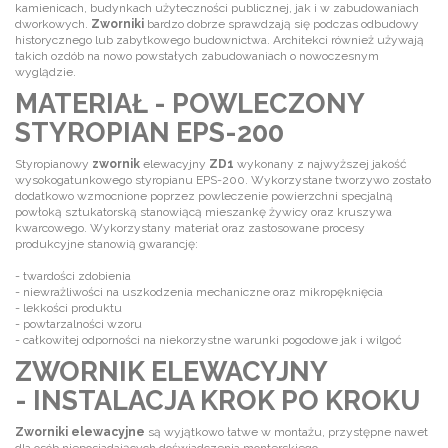
kamienicach, budynkach użyteczności publicznej, jak i w zabudowaniach
dworkowych.
Zworniki
bardzo dobrze sprawdzają się podczas odbudowy
historycznego lub zabytkowego budownictwa. Architekci również używają
takich ozdób na nowo powstałych zabudowaniach o nowoczesnym
wyglądzie.
MATERIAŁ - POWLECZONY
STYROPIAN EPS-200
Styropianowy
zwornik
elewacyjny
ZD1
wykonany z najwyższej jakość
wysokogatunkowego styropianu EPS-200. Wykorzystane tworzywo zostało
dodatkowo wzmocnione poprzez powleczenie powierzchni specjalną
powłoką sztukatorską stanowiącą mieszankę żywicy oraz kruszywa
kwarcowego. Wykorzystany materiał oraz zastosowane procesy
produkcyjne stanowią gwarancję:
- twardości zdobienia
- niewrażliwości na uszkodzenia mechaniczne oraz mikropęknięcia
- lekkości produktu
- powtarzalności wzoru
- całkowitej odporności na niekorzystne warunki pogodowe jak i wilgoć
ZWORNIK ELEWACYJNY
- INSTALACJA KROK PO KROKU
Zworniki elewacyjne
są wyjątkowo łatwe w montażu, przystępne nawet
dla osób nieposiadających doświadczenia monterskiego.