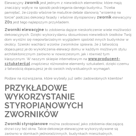
Elewacyjny
zwornik
jest jednym z niewielkich elementów, które mają
znaczący wpływ na sposób postrzegania danego budynku. Trzeba
pamiętać, że często właśnie te malutkie detale stanowią "wisienkę na
torcie" podczas dekoracji fasady i właśnie styropianowy
zwornik
elewacyjny
ZD1
jest tego najlepszym przykładem.
Zworniki elewacyjne
to zdobienia dające nieskończenie wiele możliwości
dekoracyjnych. Dzięki wykorzystaniu stosunkowo niewielkich środków Twój
dom wyróżni się niepowtarzalnym wyglądem spośród innych budynków w
okolicy. Szeroki wachlarz wzorów zworników sprawia, że z łatwością
dopasujesz je do wykończenia elewacji domu w każdym możliwym stylu
architektonicznym zarówno w nowoczesnym, jak i również tym
klasycznym. W naszym sklepie internetowym na
www.producent-
sztukaterii.pl
znajdziesz różnorodne elementy sztukaterii, dzięki czemu
z łatwością dopasujesz je do swoich indywidualnych wymagań.
Postaw na rozwiązania, które wybrały już setki zadowolonych klientów!
PRZYKŁADOWE
WYKORZYSTANIE
STYROPIANOWYCH
ZWORNIKÓW
Zworniki styropianowe
można zastosować jako zdobienia otaczającą
drzwi czy też okna. Takie dekoracje elewacyjne wykorzystywane są
zarówno w domkach jednorodzinnych, budynkach mieszkalnych,