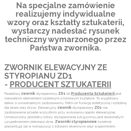
Na specjalne zamówienie
realizujemy indywidualne
wzory oraz kształty sztukaterii,
wystarczy nadesłać rysunek
techniczny wymarzonego przez
Państwa zwornika.
ZWORNIK ELEWACYJNY ZE
STYROPIANU ZD1
-
PRODUCENT SZTUKATERII
Fasadowy
zwornik
styropianowy
ZD1
od
Producenta
Sztukaterii
jest
niewielkim elementem ozdobnym o klinowym kształcie. To wyjątkowy
dekor, o uniwersalnym zastosowaniu. Pełni on funkcję estetyczną i ozdobną
dla okien oraz drzwi. Elewacyjny
zwornik
styropianowy
ZD1
ma
zastosowanie przede wszystkim przy wykonaniu opaski elewacyjnej.
Umieszczony pośrodku listwy styropianowej lub gzymsu jest doskonałym
uzupełnieniem dekoracji okna.
Zworniki styropianowe
świetnie
prezentują się w kompozycji z listwami okiennymi oraz wspornikiem.