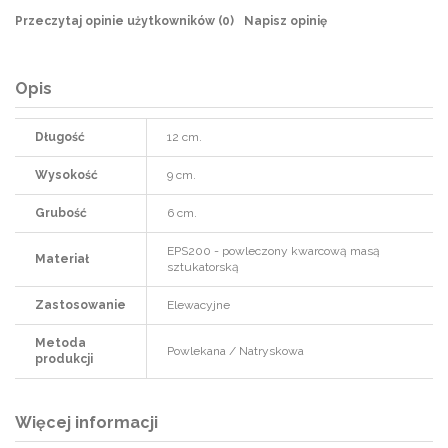
Przeczytaj opinie użytkowników (
0
)
Napisz opinię
Opis
Długość
12 cm.
Wysokość
9 cm.
Grubość
6 cm.
EPS200 - powleczony kwarcową masą
Materiał
sztukatorską
Zastosowanie
Elewacyjne
Metoda
Powlekana / Natryskowa
produkcji
Więcej informacji