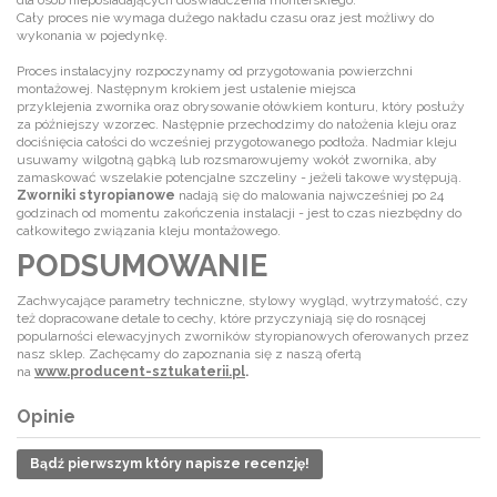
Cały proces nie wymaga dużego nakładu czasu oraz jest możliwy do
wykonania w pojedynkę.
Proces instalacyjny rozpoczynamy od przygotowania powierzchni
montażowej. Następnym krokiem jest ustalenie miejsca
przyklejenia zwornika oraz obrysowanie ołówkiem konturu, który posłuży
za późniejszy wzorzec. Następnie przechodzimy do nałożenia kleju oraz
dociśnięcia całości do wcześniej przygotowanego podłoża. Nadmiar kleju
usuwamy wilgotną gąbką lub rozsmarowujemy wokół zwornika, aby
zamaskować wszelakie potencjalne szczeliny - jeżeli takowe występują.
Zworniki styropianowe
nadają się do malowania najwcześniej po 24
godzinach od momentu zakończenia instalacji - jest to czas niezbędny do
całkowitego związania kleju montażowego.
PODSUMOWANIE
Zachwycające parametry techniczne, stylowy wygląd, wytrzymałość, czy
też dopracowane detale to cechy, które przyczyniają się do rosnącej
popularności elewacyjnych zworników styropianowych oferowanych przez
nasz sklep. Zachęcamy do zapoznania się z naszą ofertą
na
www.producent-sztukaterii.pl
.
Opinie
Bądź pierwszym który napisze recenzję!